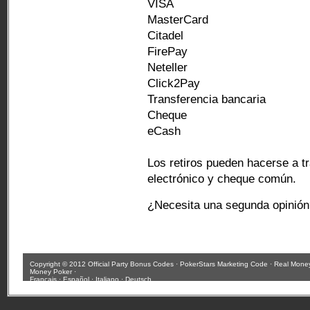
VISA
MasterCard
Citadel
FirePay
Neteller
Click2Pay
Transferencia bancaria
Cheque
eCash
Los retiros pueden hacerse a tr
electrónico y cheque común.
¿Necesita una segunda opinión
Copyright © 2012
Official Party Bonus Codes
·
PokerStars Marketing Code
·
Real Money
Money Poker
·
Français
·
Español
·
Italiano
·
Deutsch