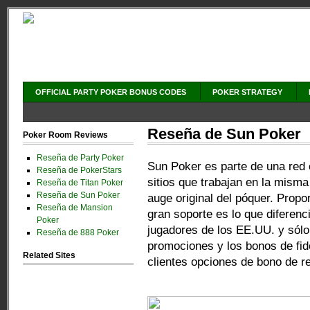
OFFICIAL PARTY POKER BONUS CODES
POKER STRATEGY
Reseña de Sun Poker
Poker Room Reviews
Reseña de Party Poker
Sun Poker es parte de una red c
Reseña de PokerStars
sitios que trabajan en la mism
Reseña de Titan Poker
Reseña de Sun Poker
auge original del póquer. Propor
Reseña de Mansion
gran soporte es lo que diferen
Poker
jugadores de los EE.UU. y sólo
Reseña de 888 Poker
promociones y los bonos de fid
Related Sites
clientes opciones de bono de r