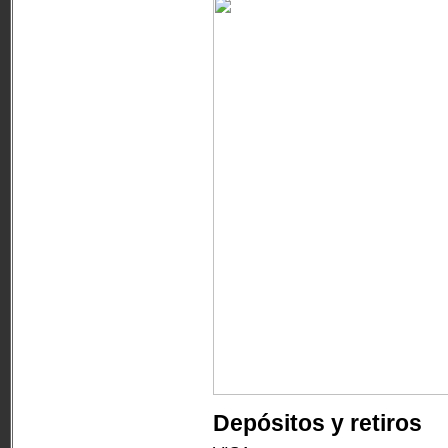
Depósitos y retiros