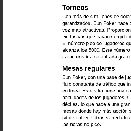
Torneos
Con más de 4 millones de dóla
garantizados, Sun Poker hace q
vez más atractivas. Proporcio
exclusivos que hayan surgido de
El número pico de jugadores que
alcanza los 5000. Este número 
característica de entrada grat
Mesas regulares
Sun Poker, con una base de ju
flujo constante de tráfico que i
en línea. Este sitio tiene una c
habilidades de los jugadores. 
débiles, lo que hace a una gran
mesas donde hay más acción s
sitio sí ofrece otras variedade
las horas no pico.